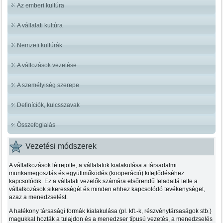
Az emberi kultúra
A vállalati kultúra
Nemzeti kultúrák
A változások vezetése
A személyiség szerepe
Definíciók, kulcsszavak
Összefoglalás
Vezetési módszerek
A vállalkozások létrejötte, a vállalatok kialakulása a társadalmi
munkamegosztás és együttműködés (kooperáció) kifejlődéséhez
kapcsolódik. Ez a vállalati vezetők számára elsőrendű feladattá tette a
vállalkozások sikerességét és minden ehhez kapcsolódó tevékenységet,
azaz a menedzselést.
A hatékony társasági formák kialakulása (pl. kft.-k, részvénytársaságok stb.)
magukkal hozták a tulajdon és a menedzser típusú vezetés, a menedzselés