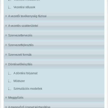
Vezetési stílusok
A vezetői tevékenység fázisai
A vezetés szakterületei
Szervezettervezés
Szervezetfejlesztés
Szervezeti formák
Döntéselőkészítés
A döntési folyamat
Módszer
Szimulációs modellek
Meggyőzés
A meggyőző üzenet kézbesítése