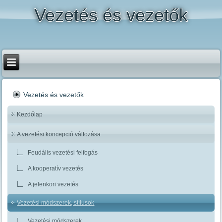
Vezetés és vezetők
Vezetés és vezetők
Kezdőlap
A vezetési koncepció változása
Feudális vezetési felfogás
A kooperatív vezetés
A jelenkori vezetés
Vezetési módszerek, stílusok
Vezetési módszerek