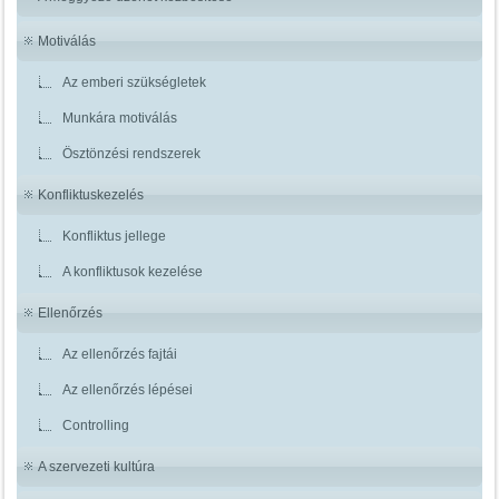
Motiválás
Az emberi szükségletek
Munkára motiválás
Ösztönzési rendszerek
Konfliktuskezelés
Konfliktus jellege
A konfliktusok kezelése
Ellenőrzés
Az ellenőrzés fajtái
Az ellenőrzés lépései
Controlling
A szervezeti kultúra