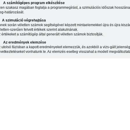
)
A számítógépes program elkészítése
en szakasz magában foglalja a programmegírást, a szimulációs időszak hosszának
g-határozását.
)
A szimuláció végrehajtása
nek során véletlen számok segítségével képzett mintaelemekkel újra és újra kiszám
letlen-szerűen felvett értékek szerint alakulnának.
 értékeket a számítógép által generált véletlen számok biztosítják.
)
Az eredmények elemzése
 utolsó fázisban a kapott eredményeket elemezzük, és azokból a vizs-gált jelensé
vetkeztetéseket vonhatunk le. Az elemzés esetleg visszahat a modell megváltoztat