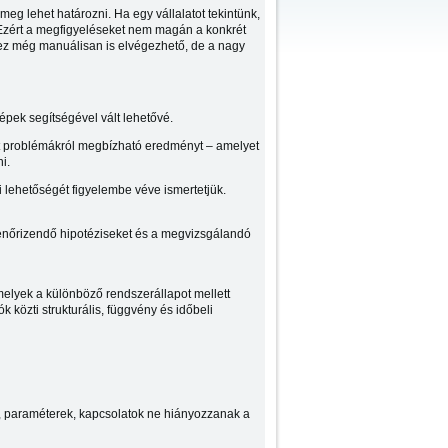
eg lehet határozni. Ha egy vállalatot tekintünk,
. Ezért a megfigyeléseket nem magán a konkrét
ez még manuálisan is elvégezhető, de a nagy
épek segítségével vált lehetővé.
tt problémákról megbízható eredményt – amelyet
i.
 lehetőségét figyelembe véve ismertetjük.
enőrizendő hipotéziseket és a megvizsgálandó
melyek a különböző rendszerállapot mellett
 közti strukturális, függvény és időbeli
, paraméterek, kapcsolatok ne hiányozzanak a