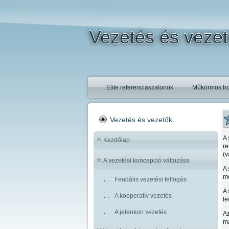
Vezetés és veze
Elite referenciaszalonok
Műkörmös ho
Vezetés és vezetők
A 
Kezdőlap
re
(v
A vezetési koncepció változása
A 
mó
Feudális vezetési felfogás
A 
A kooperatív vezetés
le
A jelenkori vezetés
Az
m