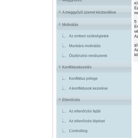
e
Ez
A meggyőző üzenet kézbesítése
me
f
Motiválás
En
vé
Az emberi szükségletek
Az
g
Munkára motiválás
Az
kö
Ösztönzési rendszerek
Konfliktuskezelés
Konfliktus jellege
A konfliktusok kezelése
Ellenőrzés
Az ellenőrzés fajtái
Az ellenőrzés lépései
Controlling