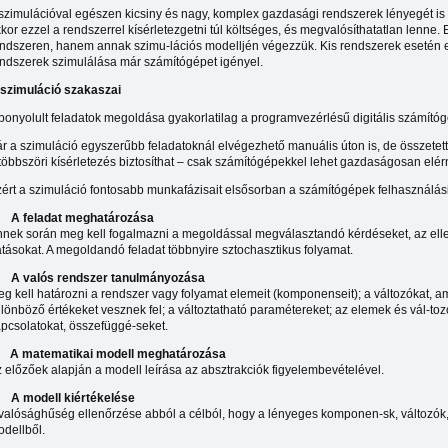
szimulációval egészen kicsiny és nagy, komplex gazdasági rendszerek lényegét is m
kor ezzel a rendszerrel kísérletezgetni túl költséges, és megvalósíthatatlan lenne
ndszeren, hanem annak szimu-lációs modelljén végezzük. Kis rendszerek esetén 
ndszerek szimulálása már számítógépet igényel.
 szimuláció szakaszai
bonyolult feladatok megoldása gyakorlatilag a programvezérlésű digitális számítóg
r a szimuláció egyszerűbb feladatoknál elvégezhető manuális úton is, de összete
többszöri kísérletezés biztosíthat – csak számítógépekkel lehet gazdaságosan elérn
ért a szimuláció fontosabb munkafázisait elsősorban a számítógépek felhasználási
)
A feladat meghatározása
nek során meg kell fogalmazni a megoldással megválasztandó kérdéseket, az ell
tásokat. A megoldandó feladat többnyire sztochasztikus folyamat.
)
A valós rendszer tanulmányozása
g kell határozni a rendszer vagy folyamat elemeit (komponenseit); a változókat, a
lönböző értékeket vesznek fel; a változtatható paramétereket; az elemek és vál-tozók
pcsolatokat, összefüggé-seket.
)
A matematikai modell meghatározása
 előzőek alapján a modell leírása az absztrakciók figyelembevételével.
)
A modell kiértékelése
valósághűség ellenőrzése abból a célból, hogy a lényeges komponen-sk, változók
dellből.