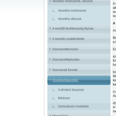
Vezetési módszerek, stílusok
A 
ak
Vezetési módszerek
re
re
Vezetési stílusok
A
A vezetői tevékenység fázisai
A 
Bá
A vezetés szakterületei
a 
Szervezettervezés
Ez
a
Szervezetfejlesztés
En
ha
Szervezeti formák
b
Me
Döntéselőkészítés
kü
ka
A döntési folyamat
c
Az
Módszer
d
Szimulációs modellek
A 
mo
Meggyőzés