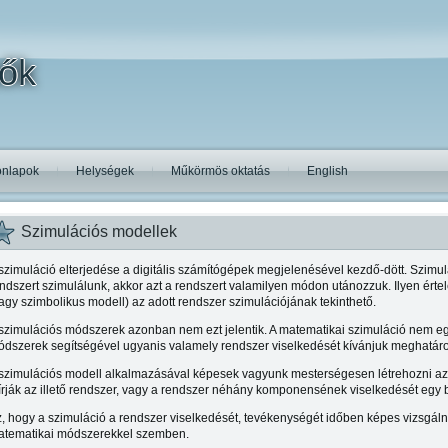
tők
nlapok
Helységek
Műkörmös oktatás
English
Szimulációs modellek
szimuláció elterjedése a digitális számítógépek megjelenésével kezdő-dött. Szimulál
ndszert szimulálunk, akkor azt a rendszert valamilyen módon utánozzuk. Ilyen ér
agy szimbolikus modell) az adott rendszer szimulációjának tekinthető.
szimulációs módszerek azonban nem ezt jelentik. A matematikai szimuláció nem eg
dszerek segítségével ugyanis valamely rendszer viselkedését kívánjuk meghatáro
szimulációs modell alkalmazásával képesek vagyunk mesterségesen létrehozni az
írják az illető rendszer, vagy a rendszer néhány komponensének viselkedését egy 
, hogy a szimuláció a rendszer viselkedését, tevékenységét időben képes vizsgá
atematikai módszerekkel szemben.