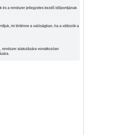
 és a rendszer jellegzetes kezdő időpontjának
ítjuk, mi történne a valóságban, ha a változók a
g, rendszer alakulására vonatkozóan
ására.