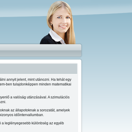
ni annyit jelent, mint utánozni. Ha tehát egy
telem-ben tulajdonképpen minden matematikai
yenlő a valóság utánzásával. A szimulációs
zni.
oknak az állapotoknak a sorozatát, amelyek
bizonyos időintervallumban.
lni a leglényegesebb különbség az egyéb