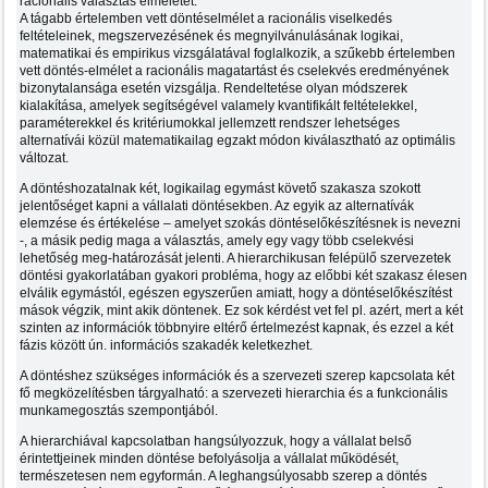
racionális választás elméletet.
A tágabb értelemben vett döntéselmélet a racionális viselkedés
feltételeinek, megszervezésének és megnyilvánulásának logikai,
matematikai és empirikus vizsgálatával foglalkozik, a szűkebb értelemben
vett döntés-elmélet a racionális magatartást és cselekvés eredményének
bizonytalansága esetén vizsgálja. Rendeltetése olyan módszerek
kialakítása, amelyek segítségével valamely kvantifikált feltételekkel,
paraméterekkel és kritériumokkal jellemzett rendszer lehetséges
alternatívái közül matematikailag egzakt módon kiválasztható az optimális
változat.
A döntéshozatalnak két, logikailag egymást követő szakasza szokott
jelentőséget kapni a vállalati döntésekben. Az egyik az alternatívák
elemzése és értékelése – amelyet szokás döntéselőkészítésnek is nevezni
-, a másik pedig maga a választás, amely egy vagy több cselekvési
lehetőség meg-határozását jelenti. A hierarchikusan felépülő szervezetek
döntési gyakorlatában gyakori probléma, hogy az előbbi két szakasz élesen
elválik egymástól, egészen egyszerűen amiatt, hogy a döntéselőkészítést
mások végzik, mint akik döntenek. Ez sok kérdést vet fel pl. azért, mert a két
szinten az információk többnyire eltérő értelmezést kapnak, és ezzel a két
fázis között ún. információs szakadék keletkezhet.
A döntéshez szükséges információk és a szervezeti szerep kapcsolata két
fő megközelítésben tárgyalható: a szervezeti hierarchia és a funkcionális
munkamegosztás szempontjából.
A hierarchiával kapcsolatban hangsúlyozzuk, hogy a vállalat belső
érintettjeinek minden döntése befolyásolja a vállalat működését,
természetesen nem egyformán. A leghangsúlyosabb szerep a döntés