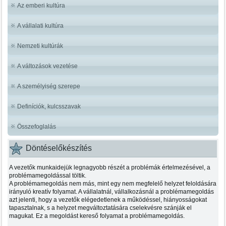
Az emberi kultúra
A vállalati kultúra
Nemzeti kultúrák
A változások vezetése
A személyiség szerepe
Definíciók, kulcsszavak
Összefoglalás
Döntéselőkészítés
A vezetők munkaidejük legnagyobb részét a problémák értelmezésével, a
problémamegoldással töltik.
A problémamegoldás nem más, mint egy nem megfelelő helyzet feloldására
irányuló kreatív folyamat. A vállalatnál, vállalkozásnál a problémamegoldás
azt jelenti, hogy a vezetők elégedetlenek a működéssel, hiányosságokat
tapasztalnak, s a helyzet megváltoztatására cselekvésre szánják el
magukat. Ez a megoldást kereső folyamat a problémamegoldás.