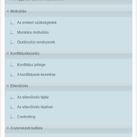
Motiválás
Az emberi szükségletek
Munkára motiválás
Ösztönzési rendszerek
Konfliktuskezelés
Konfliktus jellege
A konfliktusok kezelése
Ellenőrzés
Az ellenőrzés fajtái
Az ellenőrzés lépései
Controlling
A szervezeti kultúra