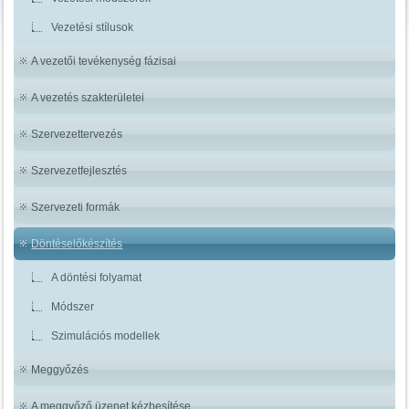
Vezetési stílusok
A vezetői tevékenység fázisai
A vezetés szakterületei
Szervezettervezés
Szervezetfejlesztés
Szervezeti formák
Döntéselőkészítés
A döntési folyamat
Módszer
Szimulációs modellek
Meggyőzés
A meggyőző üzenet kézbesítése