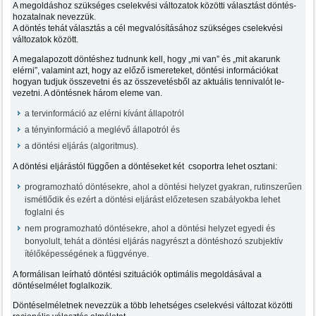
A megoldáshoz szükséges cselekvési változatok közötti választást döntés-
hozatalnak nevezzük.
A döntés tehát választás a cél megvalósításához szükséges cselekvési
változatok között.
A megalapozott döntéshez tudnunk kell, hogy „mi van” és „mit akarunk
elérni”, valamint azt, hogy az előző ismereteket, döntési információkat
hogyan tudjuk összevetni és az összevetésből az aktuális tennivalót le-
vezetni. A döntésnek három eleme van.
a tervinformáció az elérni kívánt állapotról
a tényinformáció a meglévő állapotról és
a döntési eljárás (algoritmus).
A döntési eljárástól függően a döntéseket két csoportra lehet osztani:
programozható döntésekre, ahol a döntési helyzet gyakran, rutinszerűen
ismétlődik és ezért a döntési eljárást előzetesen szabályokba lehet
foglalni és
nem programozható döntésekre, ahol a döntési helyzet egyedi és
bonyolult, tehát a döntési eljárás nagyrészt a döntéshozó szubjektív
ítélőképességének a függvénye.
A formálisan leírható döntési szituációk optimális megoldásával a
döntéselmélet foglalkozik.
Döntéselméletnek nevezzük a több lehetséges cselekvési változat közötti