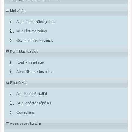
Motiválás
Az emberi szükségletek
Munkára motiválás
Ösztönzési rendszerek
Konfliktuskezelés
Konfliktus jellege
A konfliktusok kezelése
Ellenőrzés
Az ellenőrzés fajtái
Az ellenőrzés lépései
Controlling
A szervezeti kultúra