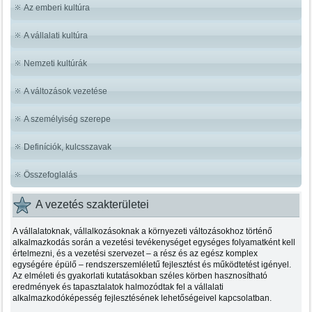
Az emberi kultúra
A vállalati kultúra
Nemzeti kultúrák
A változások vezetése
A személyiség szerepe
Definíciók, kulcsszavak
Összefoglalás
A vezetés szakterületei
A vállalatoknak, vállalkozásoknak a környezeti változásokhoz történő
alkalmazkodás során a vezetési tevékenységet egységes folyamatként kell
értelmezni, és a vezetési szervezet – a rész és az egész komplex
egységére épülő – rendszerszemléletű fejlesztést és működtetést igényel.
Az elméleti és gyakorlati kutatásokban széles körben hasznosítható
eredmények és tapasztalatok halmozódtak fel a vállalati
alkalmazkodóképesség fejlesztésének lehetőségeivel kapcsolatban.