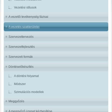
Vezetési stílusok
A vezetői tevékenység fázisai
A vezetés szakterületei
Szervezettervezés
Szervezetfejlesztés
Szervezeti formák
Döntéselőkészítés
A döntési folyamat
Módszer
Szimulációs modellek
Meggyőzés
A meggyőző üzenet kézbesítése