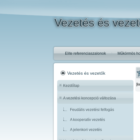
Vezetés és veze
Elite referenciaszalonok
Műkörmös ho
Vezetés és vezetők
[k
Kezdőlap
A vezetési koncepció változása
Feudális vezetési felfogás
A kooperatív vezetés
A jelenkori vezetés