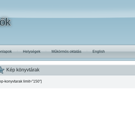
tők
nlapok
Helységek
Műkörmös oktatás
English
Kép könyvtárak
ep-konyvtarak limit=”150″]