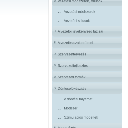
Vezetési módszerek, stílusok
Vezetési módszerek
Vezetési stílusok
A vezetői tevékenység fázisai
A vezetés szakterületei
Szervezettervezés
Szervezetfejlesztés
Szervezeti formák
Döntéselőkészítés
A döntési folyamat
Módszer
Szimulációs modellek
Meggyőzés